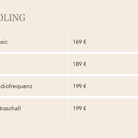
DLING
sic
169 €
189 €
diofrequenz
199 €
raschall
199 €