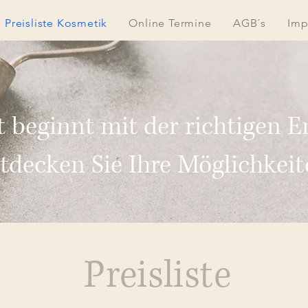
Preisliste Kosmetik
Online Termine
AGB´s
Imp
 beginnt mit der richtigen E
tdecken Sie Ihre Möglichkeit
Preisliste