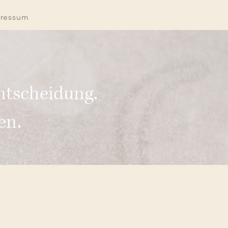
ressum
ntscheidung.
en.