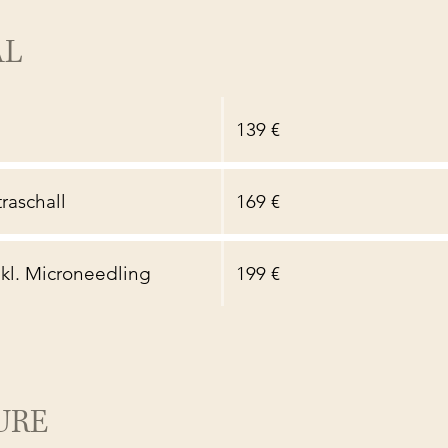
AL
139 €
traschall
169 €
nkl. Microneedling
199 €
URE